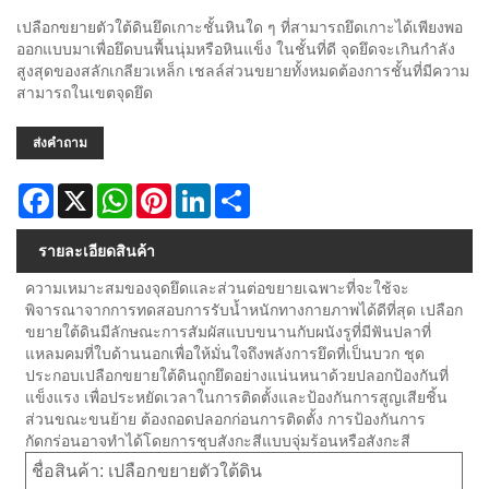
เปลือกขยายตัวใต้ดินยึดเกาะชั้นหินใด ๆ ที่สามารถยึดเกาะได้เพียงพอ
ออกแบบมาเพื่อยึดบนพื้นนุ่มหรือหินแข็ง ในชั้นที่ดี จุดยึดจะเกินกำลัง
สูงสุดของสลักเกลียวเหล็ก เชลล์ส่วนขยายทั้งหมดต้องการชั้นที่มีความ
สามารถในเขตจุดยึด
ส่งคำถาม
Facebook
X
WhatsApp
Pinterest
LinkedIn
Share
รายละเอียดสินค้า
ความเหมาะสมของจุดยึดและส่วนต่อขยายเฉพาะที่จะใช้จะ
พิจารณาจากการทดสอบการรับน้ำหนักทางกายภาพได้ดีที่สุด เปลือก
ขยายใต้ดินมีลักษณะการสัมผัสแบบขนานกับผนังรูที่มีฟันปลาที่
แหลมคมที่ใบด้านนอกเพื่อให้มั่นใจถึงพลังการยึดที่เป็นบวก ชุด
ประกอบเปลือกขยายใต้ดินถูกยึดอย่างแน่นหนาด้วยปลอกป้องกันที่
แข็งแรง เพื่อประหยัดเวลาในการติดตั้งและป้องกันการสูญเสียชิ้น
ส่วนขณะขนย้าย ต้องถอดปลอกก่อนการติดตั้ง การป้องกันการ
กัดกร่อนอาจทำได้โดยการชุบสังกะสีแบบจุ่มร้อนหรือสังกะสี
ชื่อสินค้า: เปลือกขยายตัวใต้ดิน