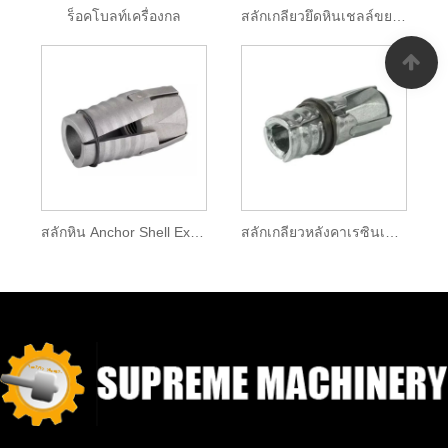
ร็อคโบลท์เครื่องกล
สลักเกลียวยึดหินเชลล์ขยายตัว
สลักหิน Anchor Shell Expansion
สลักเกลียวหลังคาเรซินเชลล์ขยายตัว