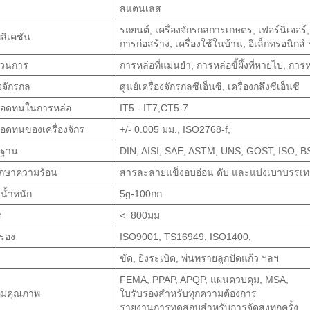
สแตนเลส
รถยนต์, เครื่องจักรกลการเกษตร, เฟอร์นิเจอร์,
ลิเคชัน
การก่อสร้าง, เครื่องใช้ในบ้าน, อิเล็กทรอนิกส์
วนการ
การหล่อที่แม่นยำ, การหล่อขี้ผึ้งที่หายไป, กา
องจักรกล
ศูนย์เครื่องจักรกลซีเอ็นซี, เครื่องกลึงซีเอ็นซี
อดทนในการหล่อ
IT5 - IT7,CT5-7
อดทนของเครื่องจักร
+/- 0.005 มม., ISO2768-f,
รฐาน
DIN, AISI, SAE, ASTM, UNS, GOST, ISO, BS
ักษาความร้อน
สารละลายแข็งอบอ่อน ดับ และแบ่งเบาบรรเท
น้ำหนัก
5g-100กก
ด
<=800มม
บรอง
ISO9001, TS16949, ISO1400,
ขัด, ยิงระเบิด, พ่นทรายลูกปัดแก้ว ฯลฯ
FEMA, PPAP, APQP, แผนควบคุม, MSA,
ุมคุณภาพ
ใบรับรองสำหรับทุกความต้องการ
รายงานการทดสอบสำหรับการจัดส่งทุกครั้ง