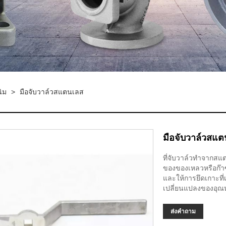
นิม
>
มือจับวาล์วสแตนเลส
มือจับวาล์วสแ
ที่จับวาล์วทำจากส
ของของเหลวหรือก๊า
และให้การยึดเกาะที
เปลี่ยนแปลงของอุณหภ
ส่งคำถาม