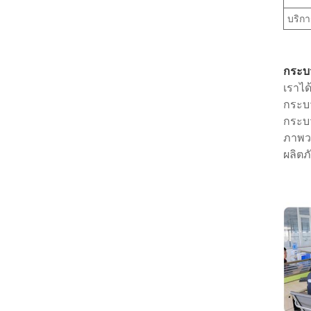
บริก
กระบ
เราได
กระบ
กระบว
ภาพว
ผลิต