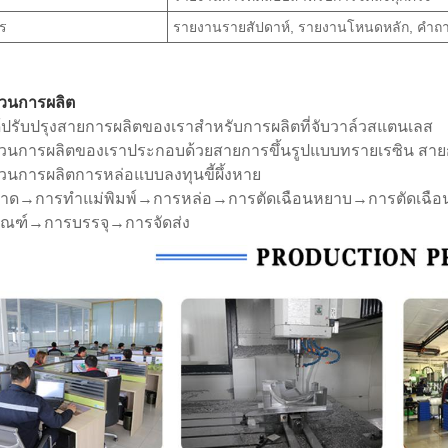
าร
รายงานรายสัปดาห์, รายงานโหนดหลัก, คำถา
วนการผลิต
้ปรับปรุงสายการผลิตของเราสำหรับการผลิตที่จับวาล์วสแตนเลส
วนการผลิตของเราประกอบด้วยสายการขึ้นรูปแบบทรายเรซิน สายก
นการผลิตการหล่อแบบลงทุนขี้ผึ้งหาย
าด→การทำแม่พิมพ์→การหล่อ→การตัดเฉือนหยาบ→การตัดเฉือ
ภัณฑ์→การบรรจุ→การจัดส่ง