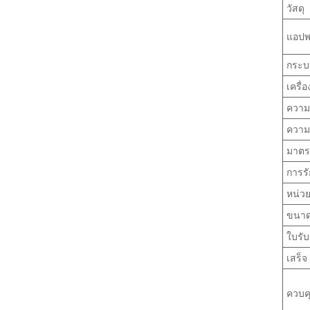
วัสดุ
แอปพ
กระบ
เครื่
ความ
ความ
มาต
การร
หน่วย
ขนา
ใบรั
เสร็จ
ควบค