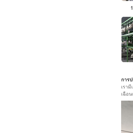
การปร
เรามี
เฉือน