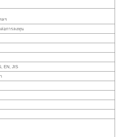
 ฯลฯ
รหล่อการลงทุน
, EN, JIS
า