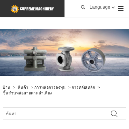
Language
บ้าน
>
สินค้า
>
การหล่อการลงทุน
>
การหล่อเหล็ก
>
ชิ้นส่วนหล่อสายพานลำเลียง