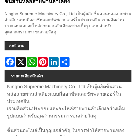
ชิ้นส่วนหล่อสายพานลำเลียง
Ningbo Supreme Machinery Co., Ltd เป็นผู้ผลิตชิ้นส่วนหล่อสายพาน
ลำเลียงแบบมืออาชีพและซัพพลายเออร์ในประเทศจีน เราผลิตส่วน
ประกอบและอะไหล่สายพานลำเลียงอย่างเต็มรูปแบบสำหรับ
อุตสาหกรรมการขนถ่ายวัสดุ
ส่งคำถาม
Facebook
X
WhatsApp
Pinterest
LinkedIn
Share
รายละเอียดสินค้า
Ningbo Supreme Machinery Co., Ltd เป็นผู้ผลิตชิ้นส่วน
หล่อสายพานลำเลียงแบบมืออาชีพและซัพพลายเออร์ใน
ประเทศจีน
เราผลิตส่วนประกอบและอะไหล่สายพานลำเลียงอย่างเต็ม
รูปแบบสำหรับอุตสาหกรรมการขนถ่ายวัสดุ
ชิ้นส่วนอะไหล่เป็นกุญแจสำคัญในการทำให้สายพานของ