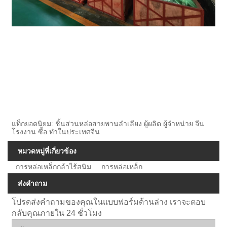
แท็กยอดนิยม: ชิ้นส่วนหล่อสายพานลำเลียง ผู้ผลิต ผู้จำหน่าย จีน
โรงงาน ซื้อ ทำในประเทศจีน
หมวดหมู่ที่เกี่ยวข้อง
การหล่อเหล็กกล้าไร้สนิม
การหล่อเหล็ก
ส่งคำถาม
โปรดส่งคำถามของคุณในแบบฟอร์มด้านล่าง เราจะตอบ
กลับคุณภายใน 24 ชั่วโมง