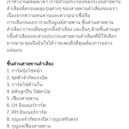
เราทำงานตลอดเวลา เรามีส่วนประกอบของระบบสายพาน
ลำเลียงที่ครอบคลุมรุ่นต่างๆ ของสายพานลำเลียงของเรา
เนื่องจากความทนทานและความน่าเชื่อถือ
การเลือกของเรารวมถึงมู่เลย์สายพาน ชิ้นส่วนสายพาน
ลำเลียง การเปลี่ยนลูกกลิ้งลำเลียง และอื่นๆ ด้วยชิ้นส่วนลูก
กลิ้งลำเลียงและส่วนประกอบสายพานลำเลียงที่มีให้เลือก
มากมาย คุณจึงมั่นใจได้ว่าจะพบสิ่งที่คุณต้องการอย่าง
แน่นอน
ชิ้นส่วนสายพานลำเลียง
1. การ์ดบังโซ่หน้า
2. ชุดตัวจำกัดแรงบิด
3. การ์ดโซ่ด้านใน
4. ตลับลูกปืน Take-Up
5. เฟืองสายพาน
6. LH อินเนอร์การ์ด
7. RH อินเนอร์การ์ด
8. กุญแจจำกัดแรงบิด / กุญแจขับตรง
9. กุญแจเฟืองสายพาน